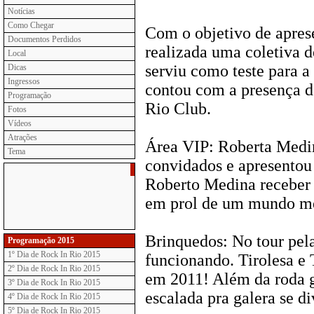
Notícias
Como Chegar
Com o objetivo de apres
Documentos Perdidos
realizada uma coletiva d
Local
serviu como teste para a
Dicas
Ingressos
contou com a presença d
Programação
Rio Club.
Fotos
Vídeos
Atrações
Área VIP: Roberta Medin
Tema
convidados e apresentou
Roberto Medina receber 
em prol de um mundo me
Brinquedos: No tour pel
Programação 2015
1º Dia de Rock In Rio 2015
funcionando. Tirolesa e 
2º Dia de Rock In Rio 2015
em 2011! Além da roda 
3º Dia de Rock In Rio 2015
escalada pra galera se di
4º Dia de Rock In Rio 2015
5º Dia de Rock In Rio 2015