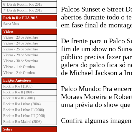
6º Dia de Rock In Rio 2015
Palcos Sunset e Street D
7º Dia de Rock In Rio 2015
abertos durante todo o t
Rock in Rio EUA 2015
em fase final de montag
Saiba Mais
Vídeos
Vídeos - 23 de Setembro
De frente para o Palco S
Vídeos - 24 de Setembro
fim de um show no Sunset
Vídeos - 25 de Setembro
Vídeos - 29 de Setembro
público precisa fazer pa
Vídeos - 30 de Setembro
galera do palco fica só n
Vídeos - 1 de Outubro
de Michael Jackson a Ir
Vídeos - 2 de Outubro
Edições Anteriores
Rock in Rio I (1985)
Palco Mundo: Pra encer
Rock in Rio II (1991)
Moraes Moreira e Robert
Rock in Rio III (2001)
uma prévia do show que f
Rock in Rio Lisboa (2004)
Rock in Rio Lisboa II (2006)
Rock in Rio Lisboa III (2008)
Confira algumas imagen
Rock in Rio Madrid (2008)
Sobre