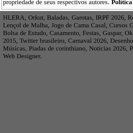
propriedade de seus respectivos autores.
Polític
HLERA
,
Orkut
,
Baladas
,
Garotas
,
IRPF 2026
,
R
Lençol de Malha
,
Jogo de Cama Casal
,
Cursos G
Bolsa de Estudo
,
Casamento
,
Festas
,
Gaspar
,
Ok
2015
,
Twitter brasileiro
,
Carnaval 2026
,
Desenho
Músicas
,
Piadas de corinthiano
,
Notícias 2026
,
P
Web Designer
.